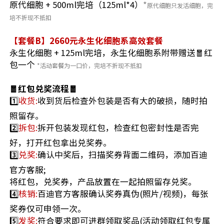
原代细胞 + 500ml完培（125ml*4）
*
原代细胞只发活细胞，完
培不折现不抵扣
【
套餐B
】2660元永生化细胞系高效套餐
永生化细胞 + 125ml完培，永生化细胞系附带赠送🧧红
包一个
*活动套餐为一口价，完培不折现不抵扣
🧧红包兑奖流程🧧
1️⃣
收货:
收到货后检查外包装是否有大的破损，随时拍
照留存。
2️⃣
拆包:
拆开包装发现红包，检查红包密封性是否完
好，打开红包拿出兑奖券。
3️⃣
兑奖:
确认中奖后，扫描奖券背面二维码，添加百迪
官方客服;
将红包，兑奖券，产品放置在一起拍照留存兑奖。
4️⃣
核销:
百迪官方客服确认奖券真伪(照片/视频)，每张
奖券仅可申领一次。
5️⃣
发奖:
符合要求即可进群领取奖品(活动领取红包专属